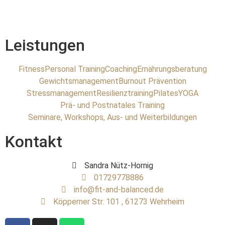
Leistungen
Fitness
Personal Training
Coaching
Ernährungsberatung
Gewichtsmanagement
Burnout Prävention
Stressmanagement
Resilienztraining
Pilates
YOGA
Prä- und Postnatales Training
Seminare, Workshops, Aus- und Weiterbildungen
Kontakt
Sandra Nütz-Hornig
01729778886
info@fit-and-balanced.de
Köpperner Str. 101 , 61273 Wehrheim